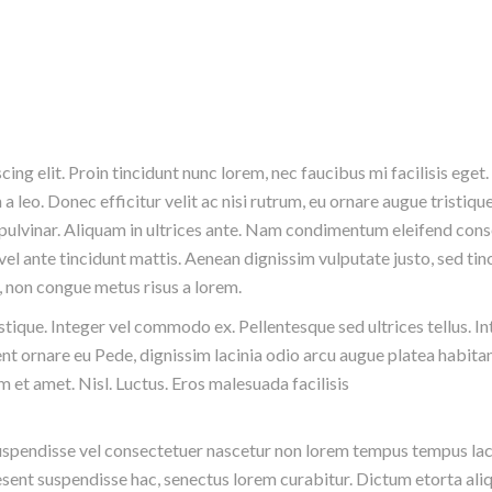
ng elit. Proin tincidunt nunc lorem, nec faucibus mi facilisis eget.
a leo. Donec efficitur velit ac nisi rutrum, eu ornare augue tristiq
m pulvinar. Aliquam in ultrices ante. Nam condimentum eleifend co
 vel ante tincidunt mattis. Aenean dignissim vulputate justo, sed tin
, non congue metus risus a lorem.
stique. Integer vel commodo ex. Pellentesque sed ultrices tellus. In
t ornare eu Pede, dignissim lacinia odio arcu augue platea habitan
 et amet. Nisl. Luctus. Eros malesuada facilisis
uspendisse vel consectetuer nascetur non lorem tempus tempus laci
ent suspendisse hac, senectus lorem curabitur. Dictum etorta aliq