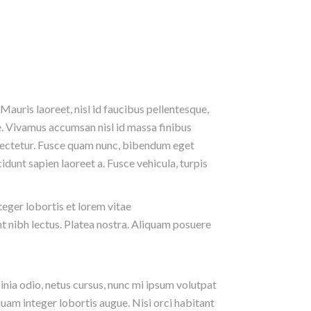
 Mauris laoreet, nisl id faucibus pellentesque,
ue. Vivamus accumsan nisl id massa finibus
nsectetur. Fusce quam nunc, bibendum eget
cidunt sapien laoreet a. Fusce vehicula, turpis
teger lobortis et lorem vitae
t nibh lectus. Platea nostra. Aliquam posuere
nia odio, netus cursus, nunc mi ipsum volutpat
uam integer lobortis augue. Nisi orci habitant