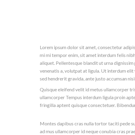
Lorem ipsum dolor sit amet, consectetur adipisci
mi mi tempor enim, sit amet interdum felis nibh 
aliquet. Pellentesque blandit ut urna dignissi
venenatis a, volutpat at ligula. Ut interdum elit
sed hendrerit gravida, ante justo accumsan nisi
Quisque eleifend velit id metus ullamcorper tri
ullamcorper Tempus interdum ligula proin apten
fringilla aptent quisque consectetuer. Bibendum
Montes dapibus cras nulla tortor taciti pede s
ad mus ullamcorper id neque conubia cras praes