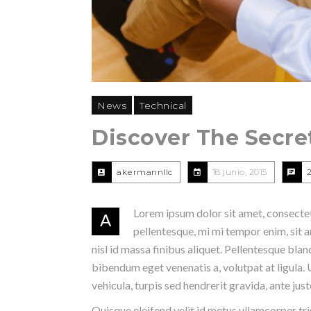
News
Technical
Discover The Secre
akermannllc
18 junio, 2015
Lorem ipsum dolor sit amet, consectetur
A
pellentesque, mi mi tempor enim, sit a
nisl id massa finibus aliquet. Pellentesque bla
bibendum eget venenatis a, volutpat at ligula. U
vehicula, turpis sed hendrerit gravida, ante ju
Quisque eleifend velit id metus ullamcorper tri