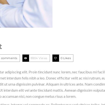
t
2 comments
8904 Views
0
Likes
 adipiscing elit. Proin tincidunt nunc lorem, nec faucibus mi facili
met interdum felis nibh a leo. Donec efficitur velit ac nisi rutrum,
ndit ut urna dignissim pulvinar. Aliquam in ultrices ante. Nam con
t interdum elit vel ante tincidunt mattis. Aenean dignissim vulputat
sto accumsan nisi, non congue metus risus a lorem.
stique. Integer vel commodo ex. Pellentesque sed ultrices tellus. In