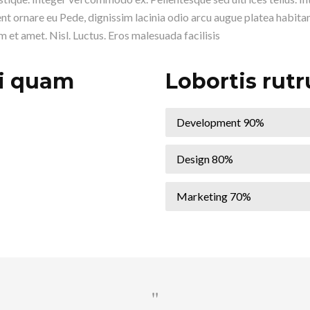
t ornare eu Pede, dignissim lacinia odio arcu augue platea habitan
 et amet. Nisl. Luctus. Eros malesuada facilisis
i quam
Lobortis rut
Development
90%
Design
80%
Marketing
70%