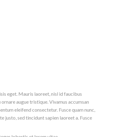
sis eget. Mauris laoreet, nisl id faucibus
 eu ornare augue tristique. Vivamus accumsan
dimentum eleifend consectetur. Fusce quam nunc,
e justo, sed tincidunt sapien laoreet a. Fusce
teger lobortis et lorem vitae