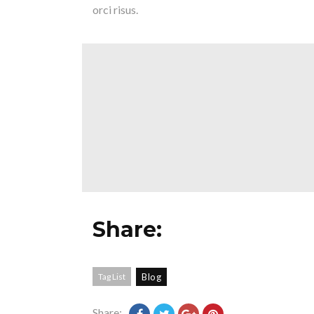
orci risus.
Share:
Tag List
Blog
Share: