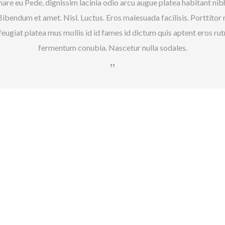
are eu Pede, dignissim lacinia odio arcu augue platea habitant nib
Bibendum et amet. Nisl. Luctus. Eros malesuada facilisis. Porttito
iat platea mus mollis id id fames id dictum quis aptent eros rutr
fermentum conubia. Nascetur nulla sodales.