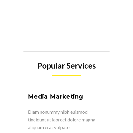
Popular Services
s
Media Marketing
Email
d
Diam nonummy nibh euismod
Diam no
magna
tincidunt ut laoreet dolore magna
tincidunt
aliquam erat volpate.
aliquam e